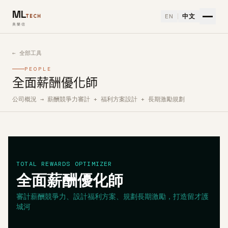
ML
EN
中文
TECH
美樂信
← 全部工具
PEOPLE
全面薪酬優化師
公司概況 → 薪酬競爭力審計 + 福利方案設計 + 長期激勵規劃
如何使用全面薪酬優化師免費 AI 工具
TOTAL REWARDS OPTIMIZER
全面薪酬優化師
審計薪酬競爭力、設計福利方案、規劃長期激勵，打造留才護
城河