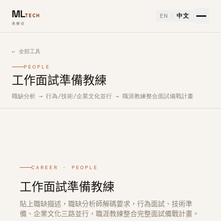
ML
EN
中文
TECH
美樂信
← 全部工具
PEOPLE
工作面試準備教練
職缺分析 → 行為/技術/企業文化並行 → 職涯教練整合面試備戰計畫
如何使用工作面試準備教練免費 AI 工具
CAREER · PEOPLE
工作面試準備教練
貼上職缺描述，職缺分析師解碼要求，行為面試、技術準
備、企業文化三路並行，職涯教練整合完整面試備戰計畫。