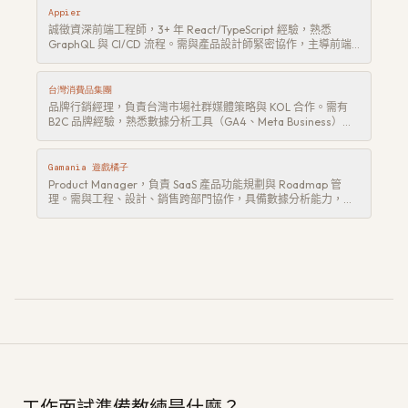
Appier
誠徵資深前端工程師，3+ 年 React/TypeScript 經驗，熟悉
GraphQL 與 CI/CD 流程。需與產品設計師緊密協作，主導前端
架構設計並帶領 2-3 人小組。英文溝通能力佳。
台灣消費品集團
品牌行銷經理，負責台灣市場社群媒體策略與 KOL 合作。需有
B2C 品牌經驗，熟悉數據分析工具（GA4、Meta Business），
具備帶團隊經驗者佳。
Gamania 遊戲橘子
Product Manager，負責 SaaS 產品功能規劃與 Roadmap 管
理。需與工程、設計、銷售跨部門協作，具備數據分析能力，有
B2B SaaS 經驗者優先。