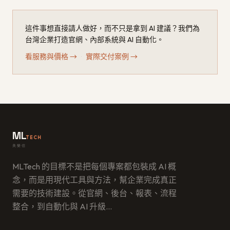
這件事想直接請人做好，而不只是拿到 AI 建議？我們為
台灣企業打造官網、內部系統與 AI 自動化。
看服務與價格
→
·
實際交付案例
→
ML
TECH
美樂信
MLTech 的目標不是把每個專案都包裝成 AI 概
念，而是用現代工具與方法，幫企業完成真正
需要的技術建設。從官網、後台、報表、流程
整合，到自動化與 AI 升級
…