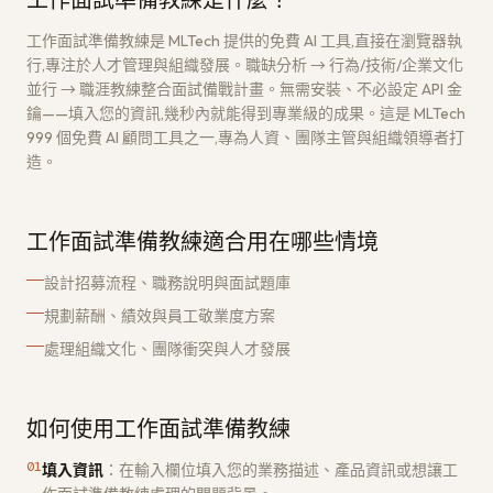
工作面試準備教練是什麼？
工作面試準備教練是 MLTech 提供的免費 AI 工具,直接在瀏覽器執
行,專注於人才管理與組織發展。職缺分析 → 行為/技術/企業文化
並行 → 職涯教練整合面試備戰計畫。無需安裝、不必設定 API 金
鑰——填入您的資訊,幾秒內就能得到專業級的成果。這是 MLTech
999 個免費 AI 顧問工具之一,專為人資、團隊主管與組織領導者打
造。
工作面試準備教練適合用在哪些情境
設計招募流程、職務說明與面試題庫
規劃薪酬、績效與員工敬業度方案
處理組織文化、團隊衝突與人才發展
如何使用工作面試準備教練
01
填入資訊
：
在輸入欄位填入您的業務描述、產品資訊或想讓工