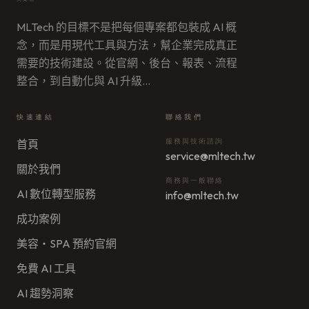
MLTech 的目標不是把每個專案都包裝成 AI 概
念，而是用現代工具與方法，幫企業完成真正
需要的技術建設。從官網、後台、報表、流程
整合，到自動化與 AI 升級
…
快速連結
聯絡我們
服務與技術諮詢
首頁
service@mltech.tw
關於我們
商務與一般聯絡
AI 數位轉型服務
info@mltech.tw
成功案例
美容・SPA 預約官網
免費 AI 工具
AI 趨勢洞察