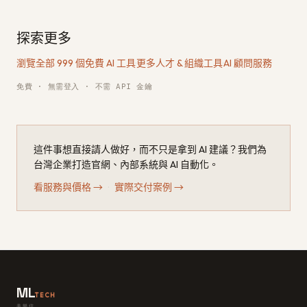
探索更多
瀏覽全部 999 個免費 AI 工具
·
更多人才 & 組織工具
·
AI 顧問服務
免費 · 無需登入 · 不需 API 金鑰
這件事想直接請人做好，而不只是拿到 AI 建議？我們為
台灣企業打造官網、內部系統與 AI 自動化。
看服務與價格
→
·
實際交付案例
→
ML
TECH
美樂信