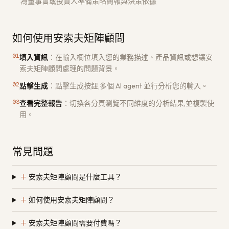
為董事會或投資人準備策略簡報與決策依據
如何使用安索夫矩陣顧問
01
填入資訊
：
在輸入欄位填入您的業務描述、產品資訊或想讓安
索夫矩陣顧問處理的問題背景。
02
點擊生成
：
點擊生成按鈕,多個 AI agent 並行分析您的輸入。
03
查看完整報告
：
切換各分頁瀏覽不同維度的分析結果,並複製使
用。
常見問題
＋
安索夫矩陣顧問是什麼工具？
＋
如何使用安索夫矩陣顧問？
＋
安索夫矩陣顧問需要付費嗎？