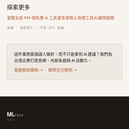
探索更多
瀏覽全部 999 個免費 AI 工具
·
更多策略 & 商模工具
·
AI 顧問服務
免費 · 無需登入 · 不需 API 金鑰
這件事想直接請人做好，而不只是拿到 AI 建議？我們為
台灣企業打造官網、內部系統與 AI 自動化。
看服務與價格
→
·
實際交付案例
→
ML
TECH
美樂信