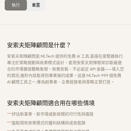
執行
重置
獲取免費架構評估
→
安索夫矩陣顧問是什麼？
安索夫矩陣顧問是 MLTech 提供的免費 AI 工具,直接在瀏覽器執行,
專注於策略規劃與商業模式設計。套用安索夫矩陣框架診斷最適
合的市場擴張戰略象限。無需安裝、不必設定 API 金鑰——填入您
的資訊,幾秒內就能得到專業級的成果。這是 MLTech 999 個免費
AI 顧問工具之一,專為創業者、企業經營者與策略主管打造。
安索夫矩陣顧問適合用在哪些情境
評估新事業、新市場或新商模的可行性與風險
盤點現有商業模式的獲利結構與成長瓶頸