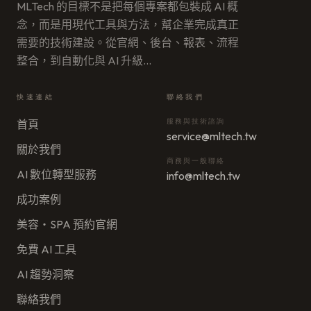
MLTech 的目標不是把每個專案都包裝成 AI 概
念，而是用現代工具與方法，幫企業完成真正
需要的技術建設。從官網、後台、報表、流程
整合，到自動化與 AI 升級
…
快速連結
聯絡我們
服務與技術諮詢
首頁
service@mltech.tw
關於我們
商務與一般聯絡
AI 數位轉型服務
info@mltech.tw
成功案例
美容・SPA 預約官網
免費 AI 工具
AI 趨勢洞察
聯絡我們