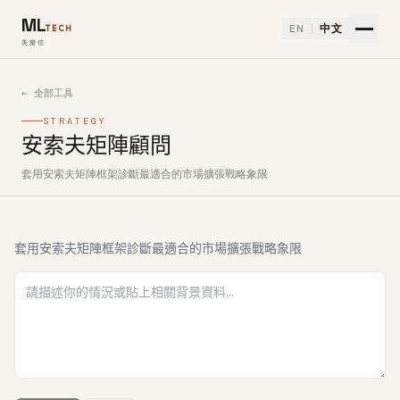
ML
EN
中文
TECH
美樂信
← 全部工具
STRATEGY
安索夫矩陣顧問
套用安索夫矩陣框架診斷最適合的市場擴張戰略象限
如何使用安索夫矩陣顧問免費 AI 工具
套用安索夫矩陣框架診斷最適合的市場擴張戰略象限