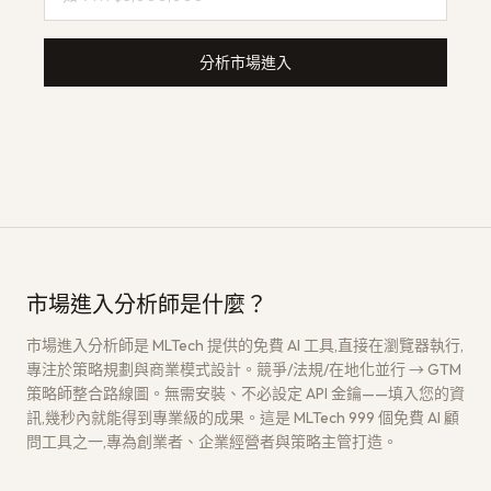
分析市場進入
市場進入分析師是什麼？
市場進入分析師是 MLTech 提供的免費 AI 工具,直接在瀏覽器執行,
專注於策略規劃與商業模式設計。競爭/法規/在地化並行 → GTM
策略師整合路線圖。無需安裝、不必設定 API 金鑰——填入您的資
訊,幾秒內就能得到專業級的成果。這是 MLTech 999 個免費 AI 顧
問工具之一,專為創業者、企業經營者與策略主管打造。