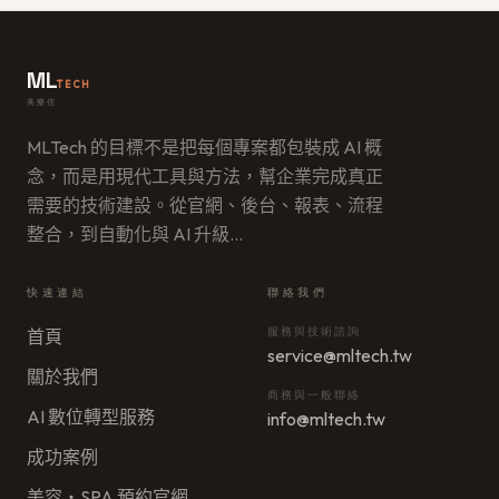
ML
TECH
美樂信
MLTech 的目標不是把每個專案都包裝成 AI 概
念，而是用現代工具與方法，幫企業完成真正
需要的技術建設。從官網、後台、報表、流程
整合，到自動化與 AI 升級
…
快速連結
聯絡我們
服務與技術諮詢
首頁
service@mltech.tw
關於我們
商務與一般聯絡
AI 數位轉型服務
info@mltech.tw
成功案例
美容・SPA 預約官網