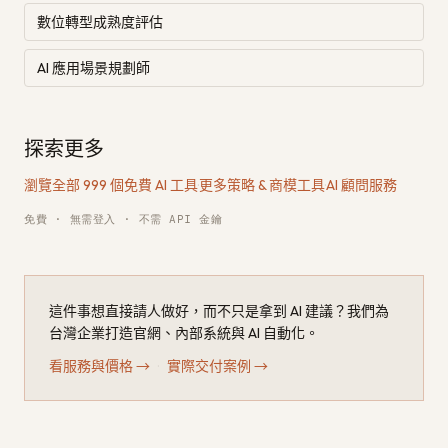
數位轉型成熟度評估
AI 應用場景規劃師
探索更多
瀏覽全部 999 個免費 AI 工具
·
更多策略 & 商模工具
·
AI 顧問服務
免費 · 無需登入 · 不需 API 金鑰
這件事想直接請人做好，而不只是拿到 AI 建議？我們為
台灣企業打造官網、內部系統與 AI 自動化。
看服務與價格
→
·
實際交付案例
→