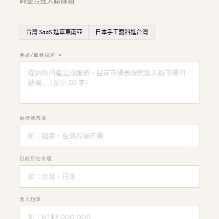
師整合進入路線圖
台灣 SaaS 進軍東南亞
日本手工醬料進台灣
獲取免費架構評估
→
產品/服務描述 *
目標新市場
目前所在市場
進入預算