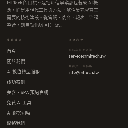
MLTech 的目標不是把每個專案都包裝成 AI 概
念，而是用現代工具與方法，幫企業完成真正
需要的技術建設。從官網、後台、報表、流程
整合，到自動化與 AI 升級
…
快速連結
聯絡我們
服務與技術諮詢
首頁
service@mltech.tw
關於我們
商務與一般聯絡
AI 數位轉型服務
info@mltech.tw
成功案例
美容・SPA 預約官網
免費 AI 工具
AI 趨勢洞察
聯絡我們