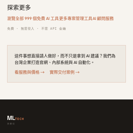
探索更多
瀏覽全部 999 個免費 AI 工具
·
更多專案管理工具
·
AI 顧問服務
免費 · 無需登入 · 不需 API 金鑰
這件事想直接請人做好，而不只是拿到 AI 建議？我們為
台灣企業打造官網、內部系統與 AI 自動化。
看服務與價格
→
·
實際交付案例
→
ML
TECH
美樂信