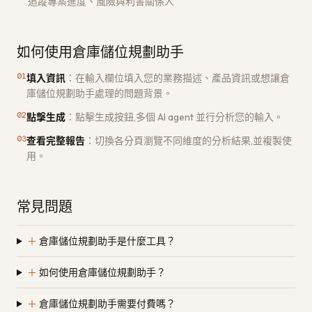
追蹤專案進度、風險與利害關係人
如何使用倉庫儲位規劃助手
01
填入資訊
：
在輸入欄位填入您的業務描述、產品資訊或想讓倉
庫儲位規劃助手處理的問題背景。
02
點擊生成
：
點擊生成按鈕,多個 AI agent 並行分析您的輸入。
03
查看完整報告
：
切換各分頁瀏覽不同維度的分析結果,並複製使
用。
常見問題
＋
倉庫儲位規劃助手是什麼工具？
＋
如何使用倉庫儲位規劃助手？
＋
倉庫儲位規劃助手需要付費嗎？