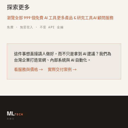
探索更多
瀏覽全部 999 個免費 AI 工具
·
更多產品 & 研究工具
·
AI 顧問服務
免費 · 無需登入 · 不需 API 金鑰
這件事想直接請人做好，而不只是拿到 AI 建議？我們為
台灣企業打造官網、內部系統與 AI 自動化。
看服務與價格
→
·
實際交付案例
→
ML
TECH
美樂信