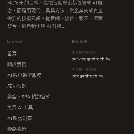
MLTech 的目標不是把每個專案都包裝成 AI 概
念，而是用現代工具與方法，幫企業完成真正
需要的技術建設。從官網、後台、報表、流程
整合，到自動化與 AI 升級
…
快速連結
聯絡我們
首頁
服務與技術諮詢
service@mltech.tw
關於我們
商務與一般聯絡
AI 數位轉型服務
info@mltech.tw
成功案例
美容・SPA 預約官網
免費 AI 工具
AI 趨勢洞察
聯絡我們