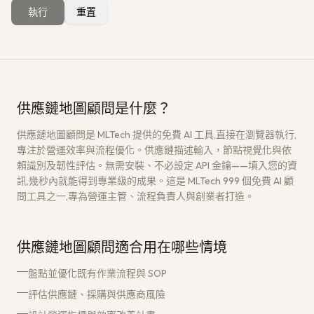
執行
重置
獲取免費架構評估
→
供應鏈地圖顧問是什麼？
供應鏈地圖顧問是 MLTech 提供的免費 AI 工具,直接在瀏覽器執行,
專注於營運效率與流程優化。供應鏈描述輸入，節點視覺化與依
賴識別及韌性評估。無需安裝、不必設定 API 金鑰——填入您的資
訊,幾秒內就能得到專業級的成果。這是 MLTech 999 個免費 AI 顧
問工具之一,專為營運主管、流程負責人與創業者打造。
供應鏈地圖顧問適合用在哪些情境
盤點並優化既有作業流程與 SOP
評估供應鏈、採購與供應商風險