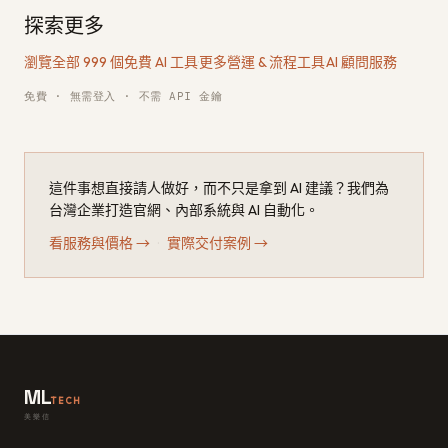
探索更多
瀏覽全部 999 個免費 AI 工具
·
更多營運 & 流程工具
·
AI 顧問服務
免費 · 無需登入 · 不需 API 金鑰
這件事想直接請人做好，而不只是拿到 AI 建議？我們為
台灣企業打造官網、內部系統與 AI 自動化。
看服務與價格
→
·
實際交付案例
→
ML
TECH
美樂信