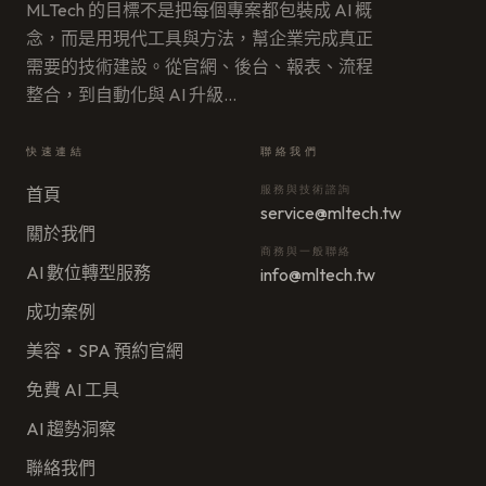
MLTech 的目標不是把每個專案都包裝成 AI 概
念，而是用現代工具與方法，幫企業完成真正
需要的技術建設。從官網、後台、報表、流程
整合，到自動化與 AI 升級
…
快速連結
聯絡我們
服務與技術諮詢
首頁
service@mltech.tw
關於我們
商務與一般聯絡
AI 數位轉型服務
info@mltech.tw
成功案例
美容・SPA 預約官網
免費 AI 工具
AI 趨勢洞察
聯絡我們