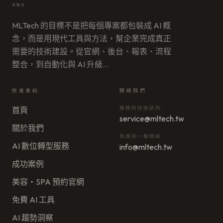
美樂信
MLTech 的目標不是把每個專案都包裝成 AI 概
念，而是用現代工具與方法，幫企業完成真正
需要的技術建設。從官網、後台、報表、流程
整合，到自動化與 AI 升級
…
快速連結
聯絡我們
首頁
服務與技術諮詢
service@mltech.tw
關於我們
商務與一般聯絡
AI 數位轉型服務
info@mltech.tw
成功案例
美容・SPA 預約官網
免費 AI 工具
AI 趨勢洞察