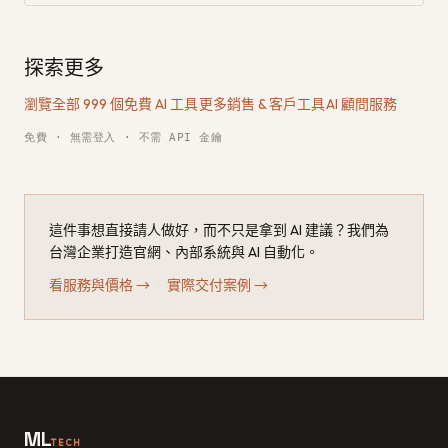
探索更多
瀏覽全部 999 個免費 AI 工具
·
更多銷售 & 客戶工具
·
AI 顧問服務
免費 · 無需登入 · 不需 API 金鑰
這件事想直接請人做好，而不只是拿到 AI 建議？我們為
台灣企業打造官網、內部系統與 AI 自動化。
看服務與價格
→
·
實際交付案例
→
ML
TECH