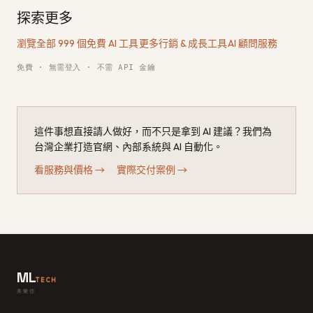
探索更多
瀏覽全部 999 個免費 AI 工具
·
更多行銷 & 成長工具
·
AI 顧問服務
免費 · 無需登入 · 不需 API 金鑰
這件事想直接請人做好，而不只是拿到 AI 建議？我們為
台灣企業打造官網、內部系統與 AI 自動化。
看服務與價格
→
·
實際交付案例
→
ML
TECH
美樂信