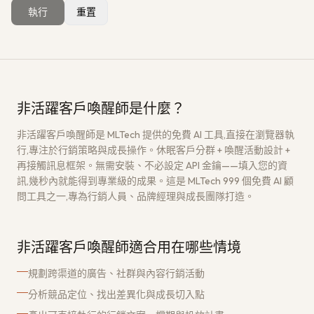
執行
重置
獲取免費架構評估
→
非活躍客戶喚醒師是什麼？
非活躍客戶喚醒師是 MLTech 提供的免費 AI 工具,直接在瀏覽器執
行,專注於行銷策略與成長操作。休眠客戶分群 + 喚醒活動設計 +
再接觸訊息框架。無需安裝、不必設定 API 金鑰——填入您的資
訊,幾秒內就能得到專業級的成果。這是 MLTech 999 個免費 AI 顧
問工具之一,專為行銷人員、品牌經理與成長團隊打造。
非活躍客戶喚醒師適合用在哪些情境
規劃跨渠道的廣告、社群與內容行銷活動
分析競品定位、找出差異化與成長切入點