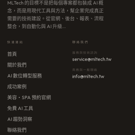
MLTech 的目標不是把每個專案都包裝成 AI 概
念，而是用現代工具與方法，幫企業完成真正
需要的技術建設。從官網、後台、報表、流程
整合，到自動化與 AI 升級
…
快速連結
聯絡我們
服務與技術諮詢
首頁
service@mltech.tw
關於我們
商務與一般聯絡
AI 數位轉型服務
info@mltech.tw
成功案例
美容・SPA 預約官網
免費 AI 工具
AI 趨勢洞察
聯絡我們