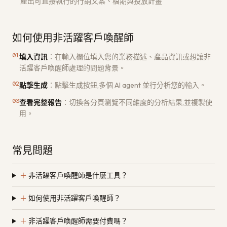
產出可直接執行的行銷文案、檔期與投放計畫
如何使用非活躍客戶喚醒師
01
填入資訊
：
在輸入欄位填入您的業務描述、產品資訊或想讓非
活躍客戶喚醒師處理的問題背景。
02
點擊生成
：
點擊生成按鈕,多個 AI agent 並行分析您的輸入。
03
查看完整報告
：
切換各分頁瀏覽不同維度的分析結果,並複製使
用。
常見問題
＋
非活躍客戶喚醒師是什麼工具？
＋
如何使用非活躍客戶喚醒師？
＋
非活躍客戶喚醒師需要付費嗎？