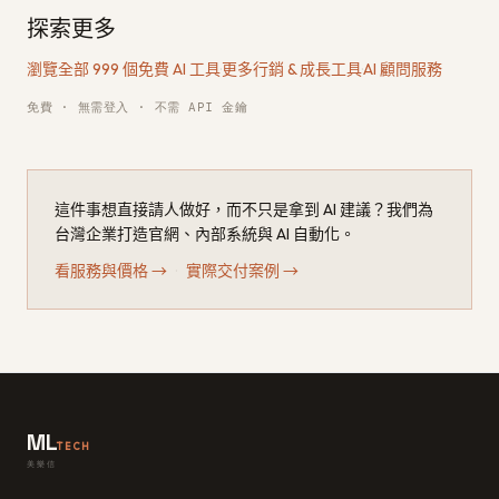
探索更多
瀏覽全部 999 個免費 AI 工具
·
更多行銷 & 成長工具
·
AI 顧問服務
免費 · 無需登入 · 不需 API 金鑰
這件事想直接請人做好，而不只是拿到 AI 建議？我們為
台灣企業打造官網、內部系統與 AI 自動化。
看服務與價格
→
·
實際交付案例
→
ML
TECH
美樂信