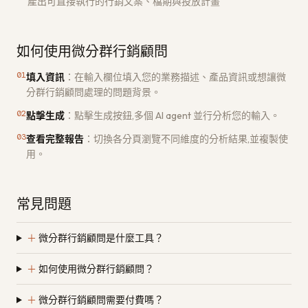
產出可直接執行的行銷文案、檔期與投放計畫
如何使用微分群行銷顧問
01
填入資訊
：
在輸入欄位填入您的業務描述、產品資訊或想讓微
分群行銷顧問處理的問題背景。
02
點擊生成
：
點擊生成按鈕,多個 AI agent 並行分析您的輸入。
03
查看完整報告
：
切換各分頁瀏覽不同維度的分析結果,並複製使
用。
常見問題
＋
微分群行銷顧問是什麼工具？
＋
如何使用微分群行銷顧問？
＋
微分群行銷顧問需要付費嗎？