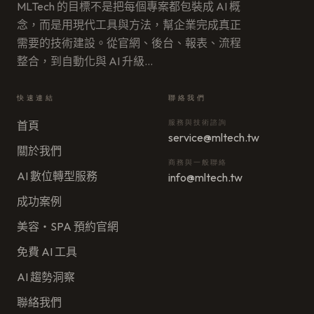
MLTech 的目標不是把每個專案都包裝成 AI 概
念，而是用現代工具與方法，幫企業完成真正
需要的技術建設。從官網、後台、報表、流程
整合，到自動化與 AI 升級
…
快速連結
聯絡我們
服務與技術諮詢
首頁
service@mltech.tw
關於我們
商務與一般聯絡
AI 數位轉型服務
info@mltech.tw
成功案例
美容・SPA 預約官網
免費 AI 工具
AI 趨勢洞察
聯絡我們