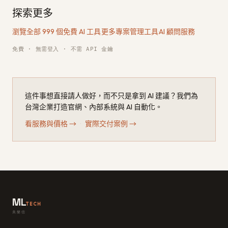
探索更多
瀏覽全部 999 個免費 AI 工具
·
更多專案管理工具
·
AI 顧問服務
免費 · 無需登入 · 不需 API 金鑰
這件事想直接請人做好，而不只是拿到 AI 建議？我們為
台灣企業打造官網、內部系統與 AI 自動化。
看服務與價格
→
·
實際交付案例
→
ML
TECH
美樂信