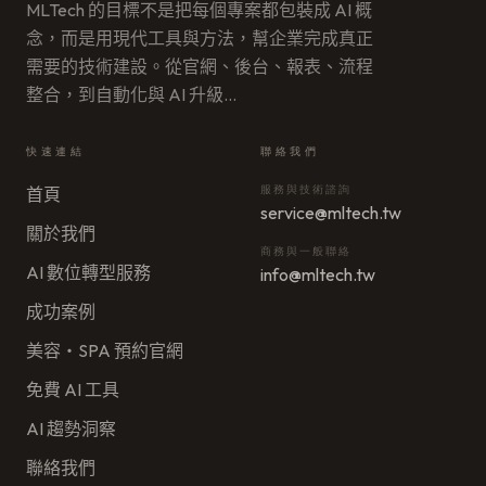
MLTech 的目標不是把每個專案都包裝成 AI 概
念，而是用現代工具與方法，幫企業完成真正
需要的技術建設。從官網、後台、報表、流程
整合，到自動化與 AI 升級
…
快速連結
聯絡我們
服務與技術諮詢
首頁
service@mltech.tw
關於我們
商務與一般聯絡
AI 數位轉型服務
info@mltech.tw
成功案例
美容・SPA 預約官網
免費 AI 工具
AI 趨勢洞察
聯絡我們