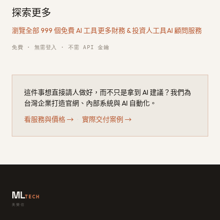
探索更多
瀏覽全部 999 個免費 AI 工具
·
更多財務 & 投資人工具
·
AI 顧問服務
免費 · 無需登入 · 不需 API 金鑰
這件事想直接請人做好，而不只是拿到 AI 建議？我們為
台灣企業打造官網、內部系統與 AI 自動化。
看服務與價格
→
·
實際交付案例
→
ML
TECH
美樂信