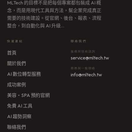
MLTech 的目標不是把每個專案都包裝成 AI 概
念，而是用現代工具與方法，幫企業完成真正
需要的技術建設。從官網、後台、報表、流程
整合，到自動化與 AI 升級
…
快速連結
聯絡我們
服務與技術諮詢
首頁
service@mltech.tw
關於我們
商務與一般聯絡
AI 數位轉型服務
info@mltech.tw
成功案例
美容・SPA 預約官網
免費 AI 工具
AI 趨勢洞察
聯絡我們