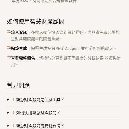
準備 ESG、補助申請與合規審查報告
如何使用智慧財產顧問
01
填入資訊
：
在輸入欄位填入您的業務描述、產品資訊或想讓智
慧財產顧問處理的問題背景。
02
點擊生成
：
點擊生成按鈕,多個 AI agent 並行分析您的輸入。
03
查看完整報告
：
切換各分頁瀏覽不同維度的分析結果,並複製使
用。
常見問題
＋
智慧財產顧問是什麼工具？
＋
如何使用智慧財產顧問？
＋
智慧財產顧問需要付費嗎？