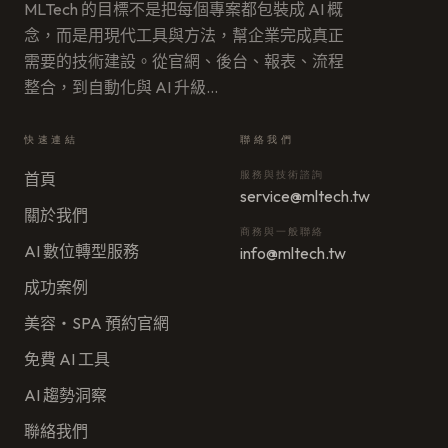
MLTech 的目標不是把每個專案都包裝成 AI 概
念，而是用現代工具與方法，幫企業完成真正
需要的技術建設。從官網、後台、報表、流程
整合，到自動化與 AI 升級
…
快速連結
聯絡我們
服務與技術諮詢
首頁
service@mltech.tw
關於我們
商務與一般聯絡
AI 數位轉型服務
info@mltech.tw
成功案例
美容・SPA 預約官網
免費 AI 工具
AI 趨勢洞察
聯絡我們