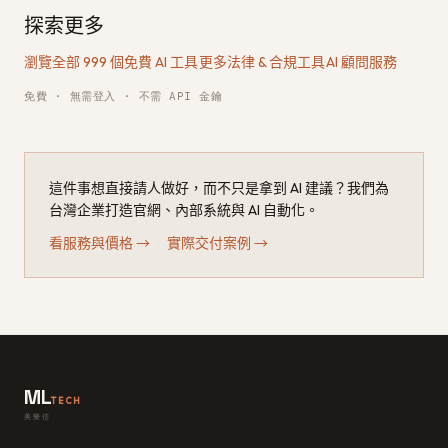
探索更多
瀏覽全部 999 個免費 AI 工具
·
更多法律 & 合規工具
·
AI 顧問服務
免費 · 無需登入 · 不需 API 金鑰
這件事想直接請人做好，而不只是拿到 AI 建議？我們為
台灣企業打造官網、內部系統與 AI 自動化。
看服務與價格
→
·
實際交付案例
→
ML
TECH
美樂信