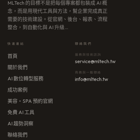
MLTech 的目標不是把每個專案都包裝成 AI 概
念，而是用現代工具與方法，幫企業完成真正
需要的技術建設。從官網、後台、報表、流程
整合，到自動化與 AI 升級
…
快速連結
聯絡我們
服務與技術諮詢
首頁
service@mltech.tw
關於我們
商務與一般聯絡
AI 數位轉型服務
info@mltech.tw
成功案例
美容・SPA 預約官網
免費 AI 工具
AI 趨勢洞察
聯絡我們