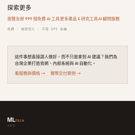
探索更多
瀏覽全部 999 個免費 AI 工具
·
更多產品 & 研究工具
·
AI 顧問服務
免費 · 無需登入 · 不需 API 金鑰
這件事想直接請人做好，而不只是拿到 AI 建議？我們為
台灣企業打造官網、內部系統與 AI 自動化。
看服務與價格
→
·
實際交付案例
→
ML
TECH
美樂信