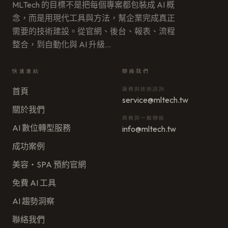
MLTech 的目標不是把每個專案都包裝成 AI 概
念，而是用現代工具與方法，幫企業完成真正
需要的技術建設。從官網、後台、報表、流程
整合，到自動化與 AI 升級
…
快速連結
聯絡我們
服務與技術諮詢
首頁
service@mltech.tw
關於我們
商務與一般聯絡
AI 數位轉型服務
info@mltech.tw
成功案例
美容・SPA 預約官網
免費 AI 工具
AI 趨勢洞察
聯絡我們