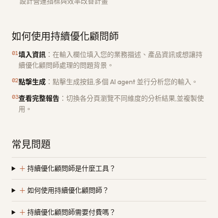
設計營運指標與效率改善計畫
如何使用持續優化顧問師
01
填入資訊
：
在輸入欄位填入您的業務描述、產品資訊或想讓持
續優化顧問師處理的問題背景。
02
點擊生成
：
點擊生成按鈕,多個 AI agent 並行分析您的輸入。
03
查看完整報告
：
切換各分頁瀏覽不同維度的分析結果,並複製使
用。
常見問題
＋
持續優化顧問師是什麼工具？
＋
如何使用持續優化顧問師？
＋
持續優化顧問師需要付費嗎？