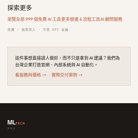
探索更多
瀏覽全部 999 個免費 AI 工具
·
更多營運 & 流程工具
·
AI 顧問服務
免費 · 無需登入 · 不需 API 金鑰
這件事想直接請人做好，而不只是拿到 AI 建議？我們為
台灣企業打造官網、內部系統與 AI 自動化。
看服務與價格
→
·
實際交付案例
→
ML
TECH
美樂信