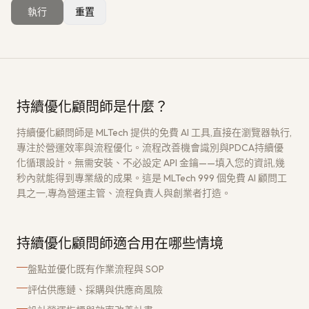
執行
重置
獲取免費架構評估
→
持續優化顧問師是什麼？
持續優化顧問師是 MLTech 提供的免費 AI 工具,直接在瀏覽器執行,
專注於營運效率與流程優化。流程改善機會識別與PDCA持續優
化循環設計。無需安裝、不必設定 API 金鑰——填入您的資訊,幾
秒內就能得到專業級的成果。這是 MLTech 999 個免費 AI 顧問工
具之一,專為營運主管、流程負責人與創業者打造。
持續優化顧問師適合用在哪些情境
盤點並優化既有作業流程與 SOP
評估供應鏈、採購與供應商風險