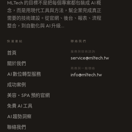
MLTech 的目標不是把每個專案都包裝成 AI 概
念，而是用現代工具與方法，幫企業完成真正
需要的技術建設。從官網、後台、報表、流程
整合，到自動化與 AI 升級
…
快速連結
聯絡我們
服務與技術諮詢
首頁
service@mltech.tw
關於我們
商務與一般聯絡
AI 數位轉型服務
info@mltech.tw
成功案例
美容・SPA 預約官網
免費 AI 工具
AI 趨勢洞察
聯絡我們