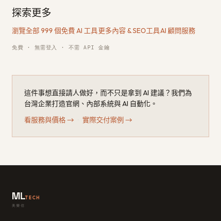
探索更多
瀏覽全部 999 個免費 AI 工具
·
更多內容 & SEO工具
·
AI 顧問服務
免費 · 無需登入 · 不需 API 金鑰
這件事想直接請人做好，而不只是拿到 AI 建議？我們為
台灣企業打造官網、內部系統與 AI 自動化。
看服務與價格
→
·
實際交付案例
→
ML
TECH
美樂信