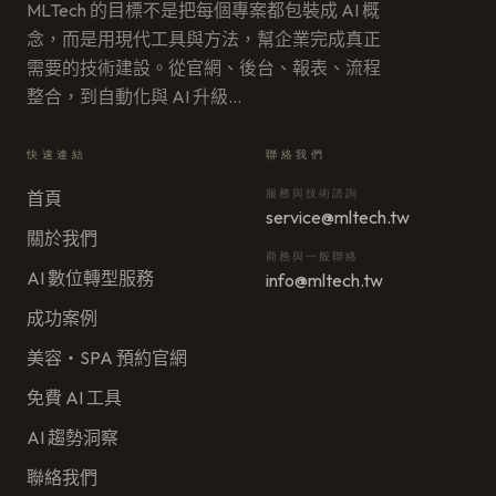
MLTech 的目標不是把每個專案都包裝成 AI 概
念，而是用現代工具與方法，幫企業完成真正
需要的技術建設。從官網、後台、報表、流程
整合，到自動化與 AI 升級
…
快速連結
聯絡我們
服務與技術諮詢
首頁
service@mltech.tw
關於我們
商務與一般聯絡
AI 數位轉型服務
info@mltech.tw
成功案例
美容・SPA 預約官網
免費 AI 工具
AI 趨勢洞察
聯絡我們