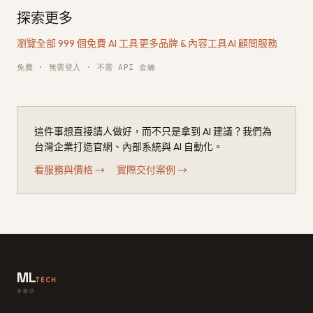
探索更多
瀏覽全部 999 個免費 AI 工具
·
更多品牌 & 內容工具
·
AI 顧問服務
免費 · 無需登入 · 不需 API 金鑰
這件事想直接請人做好，而不只是拿到 AI 建議？我們為
台灣企業打造官網、內部系統與 AI 自動化。
看服務與價格
→
·
實際交付案例
→
ML
TECH
美樂信