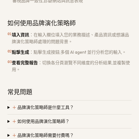
審視品牌一致性,診斷網站與訊息表現
如何使用品牌演化策略師
01
填入資訊
：
在輸入欄位填入您的業務描述、產品資訊或想讓品
牌演化策略師處理的問題背景。
02
點擊生成
：
點擊生成按鈕,多個 AI agent 並行分析您的輸入。
03
查看完整報告
：
切換各分頁瀏覽不同維度的分析結果,並複製使
用。
常見問題
＋
品牌演化策略師是什麼工具？
＋
如何使用品牌演化策略師？
＋
品牌演化策略師需要付費嗎？