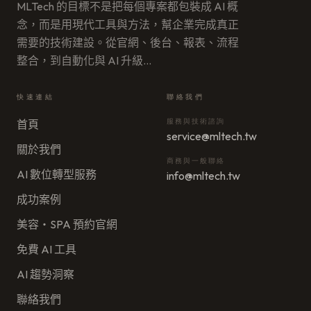
MLTech 的目標不是把每個專案都包裝成 AI 概
念，而是用現代工具與方法，幫企業完成真正
需要的技術建設。從官網、後台、報表、流程
整合，到自動化與 AI 升級
…
快速連結
聯絡我們
服務與技術諮詢
首頁
service@mltech.tw
關於我們
商務與一般聯絡
AI 數位轉型服務
info@mltech.tw
成功案例
美容・SPA 預約官網
免費 AI 工具
AI 趨勢洞察
聯絡我們