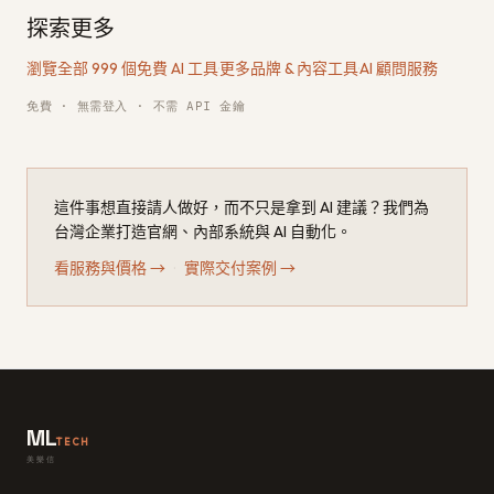
探索更多
瀏覽全部 999 個免費 AI 工具
·
更多品牌 & 內容工具
·
AI 顧問服務
免費 · 無需登入 · 不需 API 金鑰
這件事想直接請人做好，而不只是拿到 AI 建議？我們為
台灣企業打造官網、內部系統與 AI 自動化。
看服務與價格
→
·
實際交付案例
→
ML
TECH
美樂信